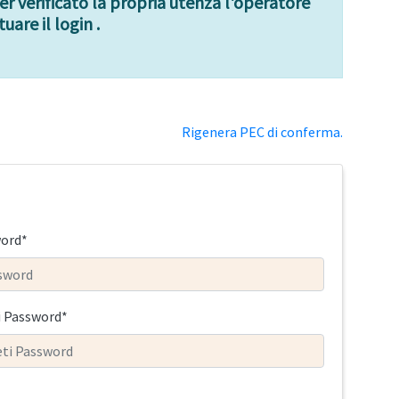
ver verificato la propria utenza l'operatore
uare il login .
Rigenera PEC di conferma.
ord*
i Password*