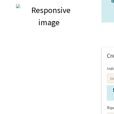
d
Cr
Indi
Ripe